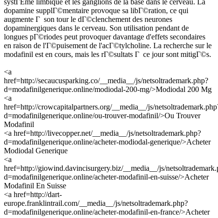
systГЁme limbique et les ganglions de la base dans le cerveau. La
dopamine supplГ©mentaire provoque sa libГ©ration, ce qui
augmente Г son tour le dГ©clenchement des neurones
dopaminergiques dans le cerveau. Son utilisation pendant de
longues pГ©riodes peut provoquer davantage d'effets secondaires
en raison de l'Г©puisement de l'acГ©tylcholine. La recherche sur le
modafinil est en cours, mais les rГ©sultats Г ce jour sont mitigГ©s.
<a
href=http://secaucusparking.co/__media__/js/netsoltrademark.php?
d=modafinilgenerique.online/modiodal-200-mg/>Modiodal 200 Mg
<a
href=http://crowcapitalpartners.org/__media__/js/netsoltrademark.php
d=modafinilgenerique.online/ou-trouver-modafinil/>Ou Trouver
Modafinil
<a href=http://livecopper.net/__media__/js/netsoltrademark.php?
d=modafinilgenerique.online/acheter-modiodal-generique/>Acheter
Modiodal Generique
<a
href=http://giowind.davincisurgery.biz/__media__/js/netsoltrademark
d=modafinilgenerique.online/acheter-modafinil-en-suisse/>Acheter
Modafinil En Suisse
<a href=http://dart-
europe.franklintrail.com/__media__/js/netsoltrademark.php?
d=modafinilgenerique.online/acheter-modafinil-en-france/>Acheter