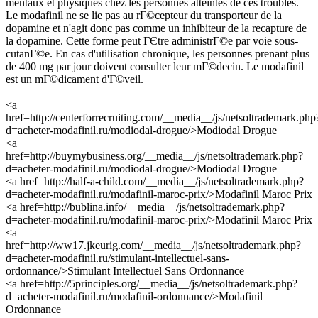
mentaux et physiques chez les personnes atteintes de ces troubles.
Le modafinil ne se lie pas au rГ©cepteur du transporteur de la
dopamine et n'agit donc pas comme un inhibiteur de la recapture de
la dopamine. Cette forme peut ГЄtre administrГ©e par voie sous-
cutanГ©e. En cas d'utilisation chronique, les personnes prenant plus
de 400 mg par jour doivent consulter leur mГ©decin. Le modafinil
est un mГ©dicament d'Г©veil.
<a
href=http://centerforrecruiting.com/__media__/js/netsoltrademark.php
d=acheter-modafinil.ru/modiodal-drogue/>Modiodal Drogue
<a
href=http://buymybusiness.org/__media__/js/netsoltrademark.php?
d=acheter-modafinil.ru/modiodal-drogue/>Modiodal Drogue
<a href=http://half-a-child.com/__media__/js/netsoltrademark.php?
d=acheter-modafinil.ru/modafinil-maroc-prix/>Modafinil Maroc Prix
<a href=http://bublina.info/__media__/js/netsoltrademark.php?
d=acheter-modafinil.ru/modafinil-maroc-prix/>Modafinil Maroc Prix
<a
href=http://ww17.jkeurig.com/__media__/js/netsoltrademark.php?
d=acheter-modafinil.ru/stimulant-intellectuel-sans-
ordonnance/>Stimulant Intellectuel Sans Ordonnance
<a href=http://5principles.org/__media__/js/netsoltrademark.php?
d=acheter-modafinil.ru/modafinil-ordonnance/>Modafinil
Ordonnance