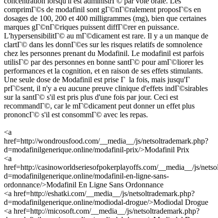
concentration lorsqu'il est administrГ© par voie orale. Les
comprimГ©s de modafinil sont gГ©nГ©ralement proposГ©s en
dosages de 100, 200 et 400 milligrammes (mg), bien que certaines
marques gГ©nГ©riques puissent diffГ©rer en puissance.
L'hypersensibilitГ© au mГ©dicament est rare. Il y a un manque de
clartГ© dans les donnГ©es sur les risques relatifs de somnolence
chez les personnes prenant du Modafinil. Le modafinil est parfois
utilisГ© par des personnes en bonne santГ© pour amГ©liorer les
performances et la cognition, et en raison de ses effets stimulants.
Une seule dose de Modafinil est prise Г la fois, mais jusqu'Г
prГ©sent, il n'y a eu aucune preuve clinique d'effets indГ©sirables
sur la santГ© s'il est pris plus d'une fois par jour. Ceci est
recommandГ©, car le mГ©dicament peut donner un effet plus
prononcГ© s'il est consommГ© avec les repas.
<a
href=http://wondrousfood.com/__media__/js/netsoltrademark.php?
d=modafinilgenerique.online/modafinil-prix/>Modafinil Prix
<a
href=http://casinoworldseriesofpokerplayoffs.com/__media__/js/nets
d=modafinilgenerique.online/modafinil-en-ligne-sans-
ordonnance/>Modafinil En Ligne Sans Ordonnance
<a href=http://eshatki.com/__media__/js/netsoltrademark.php?
d=modafinilgenerique.online/modiodal-drogue/>Modiodal Drogue
<a href=http://micosoft.com/__media__/js/netsoltrademark.php?