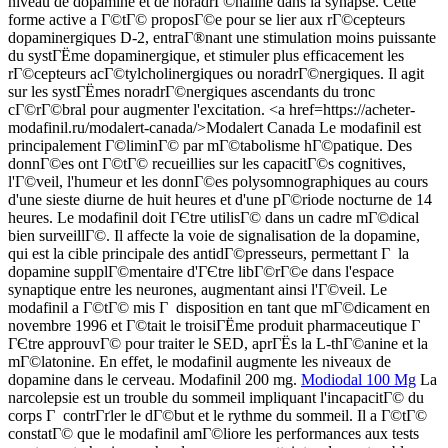
niveau de dopamine et de noradrГ©naline dans la synapse. Cette
forme active a Г©tГ© proposГ©e pour se lier aux rГ©cepteurs
dopaminergiques D-2, entraГ®nant une stimulation moins puissante
du systГЁme dopaminergique, et stimuler plus efficacement les
rГ©cepteurs acГ©tylcholinergiques ou noradrГ©nergiques. Il agit
sur les systГЁmes noradrГ©nergiques ascendants du tronc
cГ©rГ©bral pour augmenter l'excitation. <a href=https://acheter-
modafinil.ru/modalert-canada/>Modalert Canada Le modafinil est
principalement Г©liminГ© par mГ©tabolisme hГ©patique. Des
donnГ©es ont Г©tГ© recueillies sur les capacitГ©s cognitives,
l'Г©veil, l'humeur et les donnГ©es polysomnographiques au cours
d'une sieste diurne de huit heures et d'une pГ©riode nocturne de 14
heures. Le modafinil doit ГЄtre utilisГ© dans un cadre mГ©dical
bien surveillГ©. Il affecte la voie de signalisation de la dopamine,
qui est la cible principale des antidГ©presseurs, permettant Г la
dopamine supplГ©mentaire d'ГЄtre libГ©rГ©e dans l'espace
synaptique entre les neurones, augmentant ainsi l'Г©veil. Le
modafinil a Г©tГ© mis Г disposition en tant que mГ©dicament en
novembre 1996 et Г©tait le troisiГЁme produit pharmaceutique Г
ГЄtre approuvГ© pour traiter le SED, aprГЁs la L-thГ©anine et la
mГ©latonine. En effet, le modafinil augmente les niveaux de
dopamine dans le cerveau. Modafinil 200 mg.
Modiodal 100 Mg
La
narcolepsie est un trouble du sommeil impliquant l'incapacitГ© du
corps Г contrГґler le dГ©but et le rythme du sommeil. Il a Г©tГ©
constatГ© que le modafinil amГ©liore les performances aux tests