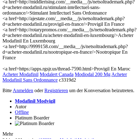
<a href=http://middlerising.com/__media__/js/netsoltrademark.php?
d=acheter-modafinil.ru/stimulant-intellectuel-sans-
ordonnance/>Stimulant Intellectuel Sans Ordonnance
<a href=http://ajestate.com/__media__/js/netsoltrademark.php?
d=acheter-modafinil.ru/provigil-en-france/>Provigil En France
<a href=http://rotarypromos.com/__media__/js/netsoltrademark.php?
d=acheter-modafinil.ru/acheter-modafinil-en-luxembourg/>Acheter
Modafinil En Luxembourg
<a href=http://9999158.com/__media__/js/netsoltrademark.php?
d=acheter-modafinil.ru/nootropique-en-france/>Nootropique En
France
<a href=https://apps.rgsjr.us/thread-7590.html>Provigil En Maroc
Acheter Modafinil
Modalert Canada
Modiodal 200 Mg
Acheter
Modafinil Sans Ordonnance
c3319d2
Bitte
Anmelden
oder
Registrieren
um der Konversation beizutreten.
Modafinil Modvigil
Autor
Offline
Platinum Boarder
Mehr