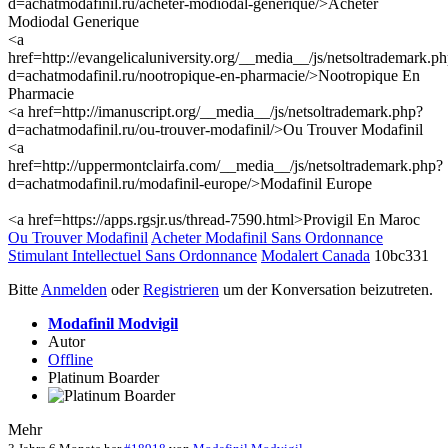
d=achatmodafinil.ru/acheter-modiodal-generique/>Acheter
Modiodal Generique
<a
href=http://evangelicaluniversity.org/__media__/js/netsoltrademark.p
d=achatmodafinil.ru/nootropique-en-pharmacie/>Nootropique En
Pharmacie
<a href=http://imanuscript.org/__media__/js/netsoltrademark.php?
d=achatmodafinil.ru/ou-trouver-modafinil/>Ou Trouver Modafinil
<a
href=http://uppermontclairfa.com/__media__/js/netsoltrademark.php?
d=achatmodafinil.ru/modafinil-europe/>Modafinil Europe
<a href=https://apps.rgsjr.us/thread-7590.html>Provigil En Maroc
Ou Trouver Modafinil
Acheter Modafinil Sans Ordonnance
Stimulant Intellectuel Sans Ordonnance
Modalert Canada
10bc331
Bitte
Anmelden
oder
Registrieren
um der Konversation beizutreten.
Modafinil Modvigil
Autor
Offline
Platinum Boarder
Mehr