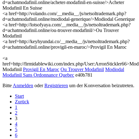
d=achatmodafinil.online/acheter-modafinil-en-suisse/>Acheter
Modafinil En Suisse
<a href=http://volando.com/__media__/js/netsoltrademark.php?
d=achatmodafinil.online/modiodal-generique/>Modiodal Generique
<a href=http://lotsofyaya.com/__media__/js/netsoltrademark.php?
d=achatmodafinil.online/ou-trouver-modafinil/>Ou Trouver
Modafinil
<a href=http://keyhyundai.co/__media__/js/netsoltrademark.php?
d=achatmodafinil.online/provigil-en-maroc/>Provigil En Maroc
<a
href=http://firmidablewiki.com/index.php/User:ArronStickler66>Mod
Modafinil
Provigil En Maroc
Ou Trouver Modafinil
Modiodal
Modafinil Sans Ordonnance Quebec
e40b781
Bitte
Anmelden
oder
Registrieren
um der Konversation beizutreten.
Start
Zurück
1
2
3
4
5
6