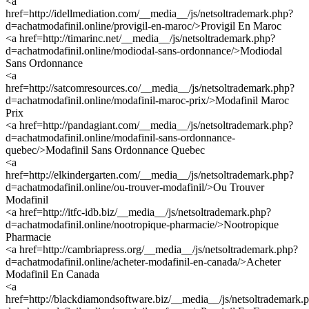
<a
href=http://idellmediation.com/__media__/js/netsoltrademark.php?
d=achatmodafinil.online/provigil-en-maroc/>Provigil En Maroc
<a href=http://timarinc.net/__media__/js/netsoltrademark.php?
d=achatmodafinil.online/modiodal-sans-ordonnance/>Modiodal
Sans Ordonnance
<a
href=http://satcomresources.co/__media__/js/netsoltrademark.php?
d=achatmodafinil.online/modafinil-maroc-prix/>Modafinil Maroc
Prix
<a href=http://pandagiant.com/__media__/js/netsoltrademark.php?
d=achatmodafinil.online/modafinil-sans-ordonnance-
quebec/>Modafinil Sans Ordonnance Quebec
<a
href=http://elkindergarten.com/__media__/js/netsoltrademark.php?
d=achatmodafinil.online/ou-trouver-modafinil/>Ou Trouver
Modafinil
<a href=http://itfc-idb.biz/__media__/js/netsoltrademark.php?
d=achatmodafinil.online/nootropique-pharmacie/>Nootropique
Pharmacie
<a href=http://cambriapress.org/__media__/js/netsoltrademark.php?
d=achatmodafinil.online/acheter-modafinil-en-canada/>Acheter
Modafinil En Canada
<a
href=http://blackdiamondsoftware.biz/__media__/js/netsoltrademark.