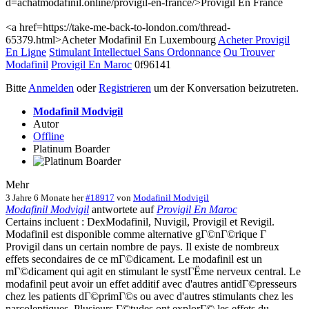
d=achatmodafinil.online/provigil-en-france/>Provigil En France
<a href=https://take-me-back-to-london.com/thread-
65379.html>Acheter Modafinil En Luxembourg
Acheter Provigil
En Ligne
Stimulant Intellectuel Sans Ordonnance
Ou Trouver
Modafinil
Provigil En Maroc
0f96141
Bitte
Anmelden
oder
Registrieren
um der Konversation beizutreten.
Modafinil Modvigil
Autor
Offline
Platinum Boarder
Mehr
3 Jahre 6 Monate her
#18917
von
Modafinil Modvigil
Modafinil Modvigil
antwortete auf
Provigil En Maroc
Certains incluent : DexModafinil, Nuvigil, Provigil et Revigil.
Modafinil est disponible comme alternative gГ©nГ©rique Г
Provigil dans un certain nombre de pays. Il existe de nombreux
effets secondaires de ce mГ©dicament. Le modafinil est un
mГ©dicament qui agit en stimulant le systГЁme nerveux central. Le
modafinil peut avoir un effet additif avec d'autres antidГ©presseurs
chez les patients dГ©primГ©s ou avec d'autres stimulants chez les
narcoleptiques. Plusieurs Г©tudes ont explorГ© les effets du