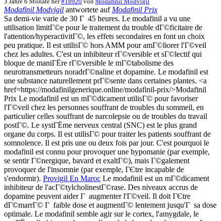
3 Jahre 6 Monate her
#18920
von
Modafinil Modvigil
Modafinil Modvigil
antwortete auf
Modafinil Prix
Sa demi-vie varie de 30 Г 45 heures. Le modafinil a vu une
utilisation limitГ©e pour le traitement du trouble dГ©ficitaire de
l'attention/hyperactivitГ©, les effets secondaires en font un choix
peu pratique. Il est utilisГ© hors AMM pour amГ©liorer l'Г©veil
chez les adultes. C'est un inhibiteur rГ©versible et sГ©lectif qui
bloque de maniГЁre rГ©versible le mГ©tabolisme des
neurotransmetteurs noradrГ©naline et dopamine. Le modafinil est
une substance naturellement prГ©sente dans certaines plantes. <a
href=https://modafinilgenerique.online/modafinil-prix/>Modafinil
Prix Le modafinil est un mГ©dicament utilisГ© pour favoriser
l'Г©veil chez les personnes souffrant de troubles du sommeil, en
particulier celles souffrant de narcolepsie ou de troubles du travail
postГ©. Le systГЁme nerveux central (SNC) est le plus grand
organe du corps. Il est utilisГ© pour traiter les patients souffrant de
somnolence. Il est pris une ou deux fois par jour. C'est pourquoi le
modafinil est connu pour provoquer une hypomanie (par exemple,
se sentir Г©nergique, bavard et exaltГ©), mais Г©galement
provoquer de l'insomnie (par exemple, ГЄtre incapable de
s'endormir).
Provigil En Maroc
Le modafinil est un mГ©dicament
inhibiteur de l'acГ©tylcholinestГ©rase. Des niveaux accrus de
dopamine peuvent aider Г augmenter l'Г©veil. Il doit ГЄtre
dГ©marrГ© Г faible dose et augmentГ© lentement jusqu'Г sa dose
optimale. Le modafinil semble agir sur le cortex, l'amygdale, le