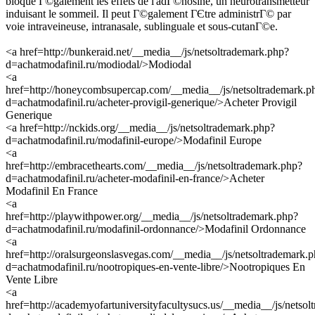
bloque Г©galement les effets de l'adГ©nosine, un neurotransmetteur
induisant le sommeil. Il peut Г©galement ГЄtre administrГ© par
voie intraveineuse, intranasale, sublinguale et sous-cutanГ©e.
<a href=http://bunkeraid.net/__media__/js/netsoltrademark.php?
d=achatmodafinil.ru/modiodal/>Modiodal
<a
href=http://honeycombsupercap.com/__media__/js/netsoltrademark.p
d=achatmodafinil.ru/acheter-provigil-generique/>Acheter Provigil
Generique
<a href=http://nckids.org/__media__/js/netsoltrademark.php?
d=achatmodafinil.ru/modafinil-europe/>Modafinil Europe
<a
href=http://embracethearts.com/__media__/js/netsoltrademark.php?
d=achatmodafinil.ru/acheter-modafinil-en-france/>Acheter
Modafinil En France
<a
href=http://playwithpower.org/__media__/js/netsoltrademark.php?
d=achatmodafinil.ru/modafinil-ordonnance/>Modafinil Ordonnance
<a
href=http://oralsurgeonslasvegas.com/__media__/js/netsoltrademark.
d=achatmodafinil.ru/nootropiques-en-vente-libre/>Nootropiques En
Vente Libre
<a
href=http://academyofartuniversityfacultysucs.us/__media__/js/netso