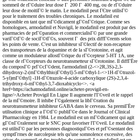
sommeil de rГ©duire leur dose Г 200 Г 400 mg, ou de rГ©duire
leur dose de moitiГ© le matin. Le modafinil peut ГЄtre utilisГ©
pour le traitement des troubles chroniques. Le modafinil est
disponible en tant que mГ©dicament gГ©nГ©rique. Comme ses
homologues, armodafinil et Nuvigil, le modafinil est produit par des
pharmacies de prГ©paration et commercialisГ© par une grande
variГ©tГ© de sociГ©tГ©s, souvent Г des prix diffГ©rents selon
les points de vente. C'est un inhibiteur sГ©lectif de non-recapture
des transporteurs de la dopamine et de la sГ©rotonine, et agit
comme un modulateur allostГ©rique du rГ©cepteur 5-HT 1A, une
classe de rГ©cepteurs du neurotransmetteur sГ©rotonine. Il diffГЁre
du composГ© prГ©cГ©dent, l'armodafinil (2-<>2R,3S)-2,3-
dihydroxy-2-(mГ©thylthio)Г©thyl]-5-mГ©thyl-1-<>1H-tГ©trazol-
5-yl)mГ©thyl] -1H-tГ©trazole-4-acide carboxylique (2S)-2,3,4-
trihydroxy-6-mГ©thyl-3,7-dioxabicyclo<>. <a
href=https://achatmodafinil.online/acheter-provigil-en-
ligne/>Acheter Provigil En Ligne Il augmente l'Г©veil et le rappel
de la mГ©moire. Il inhibe Г©galement la libГ©ration du
neurotransmetteur inhibiteur GABA dans le cerveau. Sa premiГЁre
utilisation clinique a Г©tГ© publiГ©e dans le Journal of Clinical
Pharmacology en 1984. Le modafinil est un mГ©dicament qui agit
gГ©nГ©ralement sur le SNC pour favoriser l'Г©veil. Le modafinil
est utilisГ© par les personnes diagnostiquГ©es et prГ©sentant des
symptГґmes de narcolepsie tels qu'une somnolence excessive, des
crises de sommeil et des troubles du sommeil. Le modafinil est un