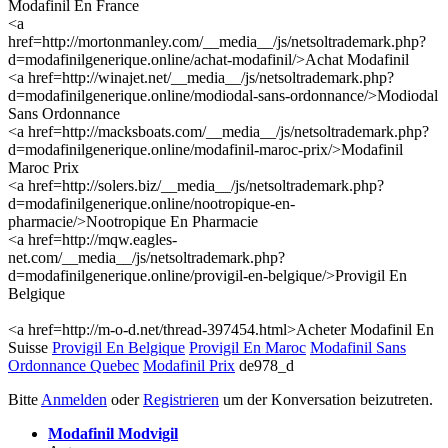
Modafinil En France
<a
href=http://mortonmanley.com/__media__/js/netsoltrademark.php?
d=modafinilgenerique.online/achat-modafinil/>Achat Modafinil
<a href=http://winajet.net/__media__/js/netsoltrademark.php?
d=modafinilgenerique.online/modiodal-sans-ordonnance/>Modiodal
Sans Ordonnance
<a href=http://macksboats.com/__media__/js/netsoltrademark.php?
d=modafinilgenerique.online/modafinil-maroc-prix/>Modafinil
Maroc Prix
<a href=http://solers.biz/__media__/js/netsoltrademark.php?
d=modafinilgenerique.online/nootropique-en-
pharmacie/>Nootropique En Pharmacie
<a href=http://mqw.eagles-
net.com/__media__/js/netsoltrademark.php?
d=modafinilgenerique.online/provigil-en-belgique/>Provigil En
Belgique
<a href=http://m-o-d.net/thread-397454.html>Acheter Modafinil En
Suisse
Provigil En Belgique
Provigil En Maroc
Modafinil Sans
Ordonnance Quebec
Modafinil Prix
de978_d
Bitte
Anmelden
oder
Registrieren
um der Konversation beizutreten.
Modafinil Modvigil