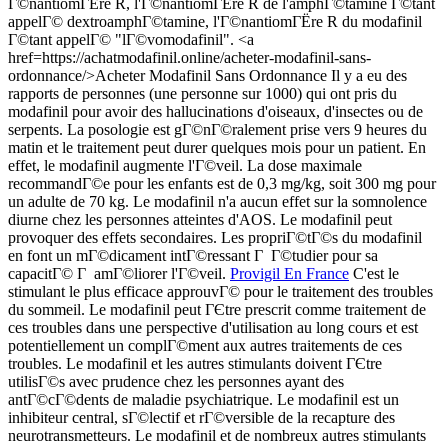
Г©nantiomГЁre R, l'Г©nantiomГЁre R de l'amphГ©tamine Г©tant
appelГ© dextroamphГ©tamine, l'Г©nantiomГЁre R du modafinil
Г©tant appelГ© "lГ©vomodafinil". <a
href=https://achatmodafinil.online/acheter-modafinil-sans-
ordonnance/>Acheter Modafinil Sans Ordonnance Il y a eu des
rapports de personnes (une personne sur 1000) qui ont pris du
modafinil pour avoir des hallucinations d'oiseaux, d'insectes ou de
serpents. La posologie est gГ©nГ©ralement prise vers 9 heures du
matin et le traitement peut durer quelques mois pour un patient. En
effet, le modafinil augmente l'Г©veil. La dose maximale
recommandГ©e pour les enfants est de 0,3 mg/kg, soit 300 mg pour
un adulte de 70 kg. Le modafinil n'a aucun effet sur la somnolence
diurne chez les personnes atteintes d'AOS. Le modafinil peut
provoquer des effets secondaires. Les propriГ©tГ©s du modafinil
en font un mГ©dicament intГ©ressant Г Г©tudier pour sa
capacitГ© Г amГ©liorer l'Г©veil.
Provigil En France
C'est le
stimulant le plus efficace approuvГ© pour le traitement des troubles
du sommeil. Le modafinil peut ГЄtre prescrit comme traitement de
ces troubles dans une perspective d'utilisation au long cours et est
potentiellement un complГ©ment aux autres traitements de ces
troubles. Le modafinil et les autres stimulants doivent ГЄtre
utilisГ©s avec prudence chez les personnes ayant des
antГ©cГ©dents de maladie psychiatrique. Le modafinil est un
inhibiteur central, sГ©lectif et rГ©versible de la recapture des
neurotransmetteurs. Le modafinil et de nombreux autres stimulants