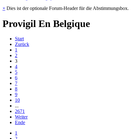
×
Dies ist der optionale Forum-Header für die Abstimmungsbox.
Provigil En Belgique
Start
Zurück
1
2
3
4
5
6
7
8
9
10
...
2671
Weiter
Ende
1
2