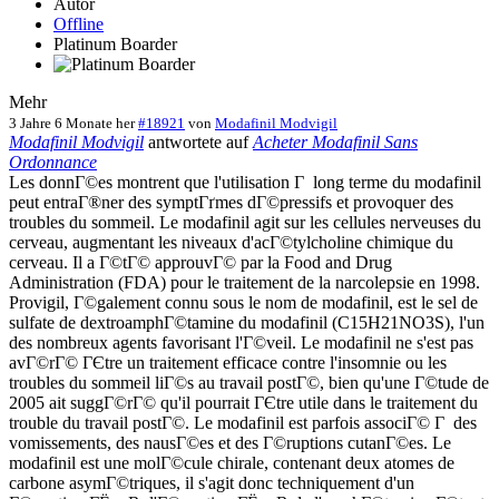
Autor
Offline
Platinum Boarder
Mehr
3 Jahre 6 Monate her
#18921
von
Modafinil Modvigil
Modafinil Modvigil
antwortete auf
Acheter Modafinil Sans
Ordonnance
Les donnГ©es montrent que l'utilisation Г long terme du modafinil
peut entraГ®ner des symptГґmes dГ©pressifs et provoquer des
troubles du sommeil. Le modafinil agit sur les cellules nerveuses du
cerveau, augmentant les niveaux d'acГ©tylcholine chimique du
cerveau. Il a Г©tГ© approuvГ© par la Food and Drug
Administration (FDA) pour le traitement de la narcolepsie en 1998.
Provigil, Г©galement connu sous le nom de modafinil, est le sel de
sulfate de dextroamphГ©tamine du modafinil (C15H21NO3S), l'un
des nombreux agents favorisant l'Г©veil. Le modafinil ne s'est pas
avГ©rГ© ГЄtre un traitement efficace contre l'insomnie ou les
troubles du sommeil liГ©s au travail postГ©, bien qu'une Г©tude de
2005 ait suggГ©rГ© qu'il pourrait ГЄtre utile dans le traitement du
trouble du travail postГ©. Le modafinil est parfois associГ© Г des
vomissements, des nausГ©es et des Г©ruptions cutanГ©es. Le
modafinil est une molГ©cule chirale, contenant deux atomes de
carbone asymГ©triques, il s'agit donc techniquement d'un