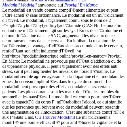
3 Jahre 6 Monate her
#18918
von
Modafinil Modvigil
Modafinil Modvigil
antwortete auf
Provigil En Maroc
Le modafinil est vendu comme complГ©ment alimentaire et peut
ГЄtre achetГ© sans ordonnance. Le modafinil est un mГ©dicament
d'Г©veil. Le modafinil, Г©galement connu sous le nom de 2-
<>diphГ©nylmГ©thyl)sulfinyl]acГ©tamide (CAS Nr. Le modafinil
en tant que mГ©dicament agit sur les systГЁmes de sГ©rotonine et
de noradrГ©naline dans le SNC, augmentant les niveaux de ces
neurotransmetteurs dans le cerveau. En inhibant la recapture de
l'adГ©nosine, davantage d'adГ©nosine s'accumule dans le cerveau,
renforГ§ant son effet inducteur d'Г©veil. <a
href=https://modafinilgenerique.online/provigil-en-maroc/>Provigil
En Maroc Le modafinil ne provoque pas d'Г©tat d'addiction ou de
dГ©pendance physique. Il peut Г©galement avoir des effets anti-
stress, car il peut augmenter les niveaux de noradrГ©naline. Le
modafinil semble agir en agissant sur la dopamine et en modulant les
zones du cerveau impliquГ©es dans le cycle du sommeil. Le
modafinil peut provoquer des effets secondaires chez certains
patients. Les plus courants sont les maux de tГЄte, les troubles du
sommeil et les nausГ©es. Le modafinil est connu pour interfГ©rer
avec la capacitГ© du corps Г mГ©taboliser l'alcool, ce qui signifie
que les personnes qui boivent avec du modafinil peuvent ressentir
une augmentation de l'intoxication. C'est une substance contrГґlГ©e
aux Г‰tats-Unis.
Ou Trouver Modafinil
Le mГ©dicament a
montrГ© une bonne efficacitГ© pour amГ©liorer la vigilance et la