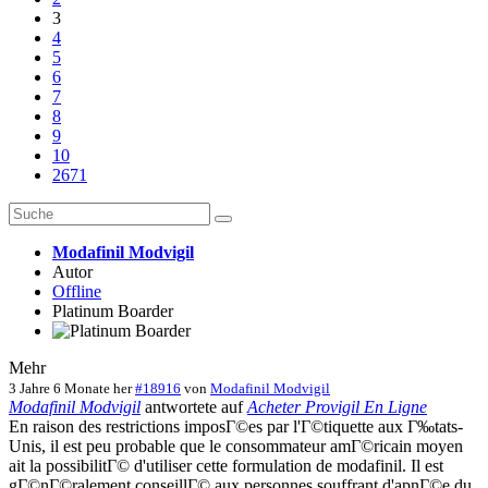
3
4
5
6
7
8
9
10
2671
Modafinil Modvigil
Autor
Offline
Platinum Boarder
Mehr
3 Jahre 6 Monate her
#18916
von
Modafinil Modvigil
Modafinil Modvigil
antwortete auf
Acheter Provigil En Ligne
En raison des restrictions imposГ©es par l'Г©tiquette aux Г‰tats-
Unis, il est peu probable que le consommateur amГ©ricain moyen
ait la possibilitГ© d'utiliser cette formulation de modafinil. Il est
gГ©nГ©ralement conseillГ© aux personnes souffrant d'apnГ©e du