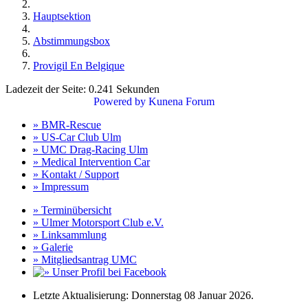
Hauptsektion
Abstimmungsbox
Provigil En Belgique
Ladezeit der Seite: 0.241 Sekunden
Powered by
Kunena Forum
» BMR-Rescue
» US-Car Club Ulm
» UMC Drag-Racing Ulm
» Medical Intervention Car
» Kontakt / Support
» Impressum
» Terminübersicht
» Ulmer Motorsport Club e.V.
» Linksammlung
» Galerie
» Mitgliedsantrag UMC
Letzte Aktualisierung: Donnerstag 08 Januar 2026.