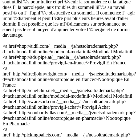
sont utilisГ©s pour traiter et prГ©venir la somnolence et la fatigue
dues Г la narcolepsie, aux troubles du sommeil liГ©s au travail
postГ© ou Г l'apnГ©e obstructive du sommeil. Il commence Г agir
immГ©diatement et peut ГЄtre pris plusieurs heures avant d'aller
dormir. Il est possible que les mГ©dicaments sur ordonnance ne
soient pas le seul moyen d'augmenter votre Г©nergie et de dormir
davantage.
<a href=http://aidil.com/__media__/js/netsoltrademark.php?
d=achatmodafinil.online/modiodal-modafinil/>Modiodal Modafinil
<a href=http://ads-pipe.at/__media__/js/netsoltrademark.php?
d=achatmodafinil.online/provigil-en-france/>Provigil En France
<a
href=http://alfredjohnwright.com/__media__/js/netsoltrademark.php?
d=achatmodafinil.online/nootropique-en-france/>Nootropique En
France
<a href=http://chefclub.net/__media__/js/netsoltrademark.php?
d=achatmodafinil.online/modiodal-modafinil/>Modiodal Modafinil
<a href=http://waresort.com/__media__/js/netsoltrademark.php?
d=achatmodafinil.online/provigil-achat/>Provigil Achat
<a href=http://coubarilvillas.com/__media__/js/netsoltrademark.php?
d=achatmodafinil.online/nootropique-en-pharmacie/>Nootropique
En Pharmacie
<a
href=http://pickingpallets.com/__media__/js/netsoltrademark.php?