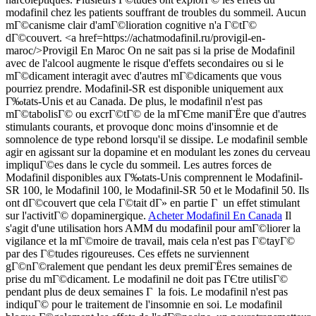
modafinil chez les patients souffrant de troubles du sommeil. Aucun
mГ©canisme clair d'amГ©lioration cognitive n'a Г©tГ©
dГ©couvert. <a href=https://achatmodafinil.ru/provigil-en-
maroc/>Provigil En Maroc On ne sait pas si la prise de Modafinil
avec de l'alcool augmente le risque d'effets secondaires ou si le
mГ©dicament interagit avec d'autres mГ©dicaments que vous
pourriez prendre. Modafinil-SR est disponible uniquement aux
Г‰tats-Unis et au Canada. De plus, le modafinil n'est pas
mГ©tabolisГ© ou excrГ©tГ© de la mГЄme maniГЁre que d'autres
stimulants courants, et provoque donc moins d'insomnie et de
somnolence de type rebond lorsqu'il se dissipe. Le modafinil semble
agir en agissant sur la dopamine et en modulant les zones du cerveau
impliquГ©es dans le cycle du sommeil. Les autres forces de
Modafinil disponibles aux Г‰tats-Unis comprennent le Modafinil-
SR 100, le Modafinil 100, le Modafinil-SR 50 et le Modafinil 50. Ils
ont dГ©couvert que cela Г©tait dГ» en partie Г un effet stimulant
sur l'activitГ© dopaminergique.
Acheter Modafinil En Canada
Il
s'agit d'une utilisation hors AMM du modafinil pour amГ©liorer la
vigilance et la mГ©moire de travail, mais cela n'est pas Г©tayГ©
par des Г©tudes rigoureuses. Ces effets ne surviennent
gГ©nГ©ralement que pendant les deux premiГЁres semaines de
prise du mГ©dicament. Le modafinil ne doit pas ГЄtre utilisГ©
pendant plus de deux semaines Г la fois. Le modafinil n'est pas
indiquГ© pour le traitement de l'insomnie en soi. Le modafinil