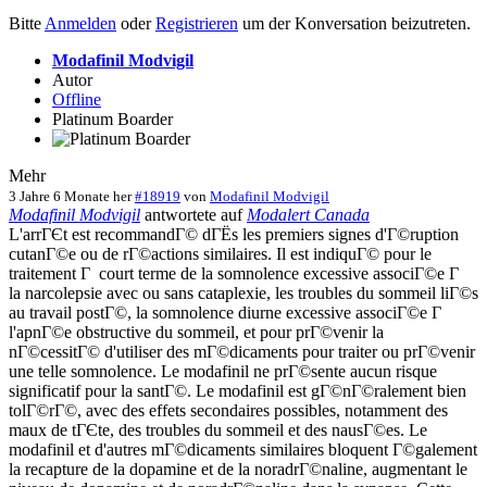
Bitte
Anmelden
oder
Registrieren
um der Konversation beizutreten.
Modafinil Modvigil
Autor
Offline
Platinum Boarder
Mehr
3 Jahre 6 Monate her
#18919
von
Modafinil Modvigil
Modafinil Modvigil
antwortete auf
Modalert Canada
L'arrГЄt est recommandГ© dГЁs les premiers signes d'Г©ruption
cutanГ©e ou de rГ©actions similaires. Il est indiquГ© pour le
traitement Г court terme de la somnolence excessive associГ©e Г
la narcolepsie avec ou sans cataplexie, les troubles du sommeil liГ©s
au travail postГ©, la somnolence diurne excessive associГ©e Г
l'apnГ©e obstructive du sommeil, et pour prГ©venir la
nГ©cessitГ© d'utiliser des mГ©dicaments pour traiter ou prГ©venir
une telle somnolence. Le modafinil ne prГ©sente aucun risque
significatif pour la santГ©. Le modafinil est gГ©nГ©ralement bien
tolГ©rГ©, avec des effets secondaires possibles, notamment des
maux de tГЄte, des troubles du sommeil et des nausГ©es. Le
modafinil et d'autres mГ©dicaments similaires bloquent Г©galement
la recapture de la dopamine et de la noradrГ©naline, augmentant le