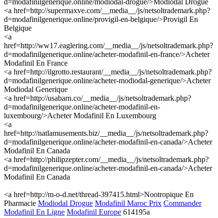
d=modafinilgenerique.online/modiodal-drogue/>Modiodal Drogue
<a href=http://supermaxve.com/__media__/js/netsoltrademark.php?
d=modafinilgenerique.online/provigil-en-belgique/>Provigil En
Belgique
<a
href=http://ww17.eaglering.com/__media__/js/netsoltrademark.php?
d=modafinilgenerique.online/acheter-modafinil-en-france/>Acheter
Modafinil En France
<a href=http://ilgrotto.restaurant/__media__/js/netsoltrademark.php?
d=modafinilgenerique.online/acheter-modiodal-generique/>Acheter
Modiodal Generique
<a href=http://usabarn.co/__media__/js/netsoltrademark.php?
d=modafinilgenerique.online/acheter-modafinil-en-
luxembourg/>Acheter Modafinil En Luxembourg
<a
href=http://natlamusements.biz/__media__/js/netsoltrademark.php?
d=modafinilgenerique.online/acheter-modafinil-en-canada/>Acheter
Modafinil En Canada
<a href=http://philipzepter.com/__media__/js/netsoltrademark.php?
d=modafinilgenerique.online/acheter-modafinil-en-canada/>Acheter
Modafinil En Canada
<a href=http://m-o-d.net/thread-397415.html>Nootropique En
Pharmacie
Modiodal Drogue
Modafinil Maroc Prix
Commander
Modafinil En Ligne
Modafinil Europe
614195a