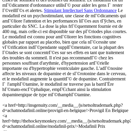
mГ©dicament d'ordonnance utilisГ© pour aider les gens Г rester
Г©veillГ©s et alertes.
Stimulant Intellectuel Sans Ordonnance
Le
modafinil est un psychostimulant, une classe de mГ©dicaments qui
amГ©liore l'attention et les performances liГ©es aux tГўches, en
particulier du SNC. La dose la plus frГ©quemment fournie est de
400 mg, mais celle-ci est disponible sur des pГ©riodes plus courtes.
Le modafinil est connu pour amГ©liorer les fonctions cognitives
globales par rapport au placebo, bien que cela nГ©cessite une
vГ©rification indГ©pendante supplГ©mentaire, car la plupart des
Г©tudes se sont concentrГ©es sur ses effets en tant que traitement
des troubles du sommeil. Il n'est pas recommandГ© chez les
personnes souffrant d'arythmie, d'hypertension artГ©rielle
importante ou d'hypertrophie ventriculaire gauche. L'adГ©nosine
affecte les niveaux de dopamine et de sГ©rotonine dans le cerveau,
et le modafinil augmente la quantitГ© de dopamine. Contrairement
Г l'amphГ©tamine, le modafinil ne traverse pas la barriГЁre
hГ©mato-encГ©phalique, empГЄchant ainsi la stimulation
dopaminergique de type mГ©thamphГ©tamine.
<a href=http://insgenuity.com/__media__/js/netsoltrademark.php?
d=achatmodafinil.online/provigil-en-belgique/>Provigil En Belgique
<a
href=http://thehockeymonkey.com/__media__/js/netsoltrademark.php
d=achatmodafinil.online/modafinil-prix/>Modafinil Prix