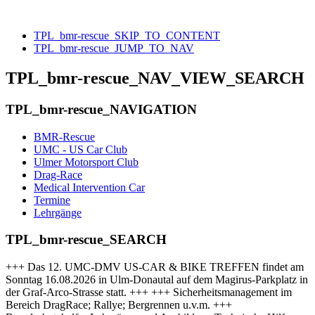
TPL_bmr-rescue_SKIP_TO_CONTENT
TPL_bmr-rescue_JUMP_TO_NAV
TPL_bmr-rescue_NAV_VIEW_SEARCH
TPL_bmr-rescue_NAVIGATION
BMR-Rescue
UMC - US Car Club
Ulmer Motorsport Club
Drag-Race
Medical Intervention Car
Termine
Lehrgänge
TPL_bmr-rescue_SEARCH
+++ Das 12. UMC-DMV US-CAR & BIKE TREFFEN findet am
Sonntag 16.08.2026 in Ulm-Donautal auf dem Magirus-Parkplatz in
der Graf-Arco-Strasse statt. +++ +++ Sicherheitsmanagement im
Bereich DragRace; Rallye; Bergrennen u.v.m. +++