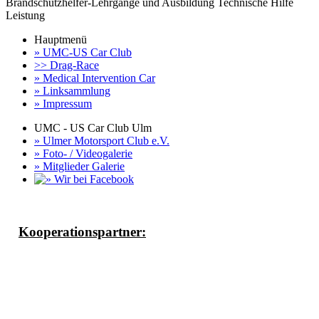
Brandschutzhelfer-Lehrgänge und Ausbildung Technische Hilfe
Leistung
Hauptmenü
» UMC-US Car Club
>> Drag-Race
» Medical Intervention Car
» Linksammlung
» Impressum
UMC - US Car Club Ulm
» Ulmer Motorsport Club e.V.
» Foto- / Videogalerie
» Mitglieder Galerie
Kooperationspartner: