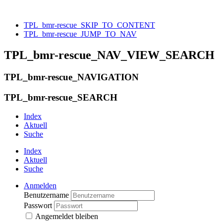
TPL_bmr-rescue_SKIP_TO_CONTENT
TPL_bmr-rescue_JUMP_TO_NAV
TPL_bmr-rescue_NAV_VIEW_SEARCH
TPL_bmr-rescue_NAVIGATION
TPL_bmr-rescue_SEARCH
Index
Aktuell
Suche
Index
Aktuell
Suche
Anmelden
Benutzername
Passwort
Angemeldet bleiben