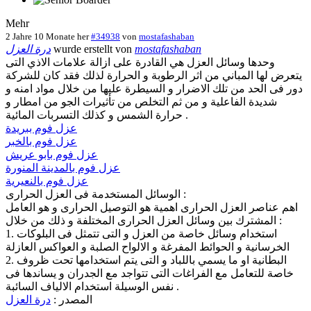
Mehr
2 Jahre 10 Monate her
#34938
von
mostafashaban
درة العزل
wurde erstellt von
mostafashaban
وحدها وسائل العزل هي القادرة على ازالة علامات الاذي التى
يتعرض لها المباني من اثر الرطوبة و الحرارة لذلك فقد كان للشركة
دور فى الحد من تلك الاضرار و السيطرة عليها من خلال مواد امنه و
شديدة الفاعلية و من ثم التخلص من تأثيرات الجو من امطار و
حرارة الشمس و كذلك التسربات المائية .
عزل فوم ببريدة
عزل فوم بالخبر
عزل فوم بابو عريش
عزل فوم بالمدينة المنورة
عزل فوم بالنعيرية
الوسائل المستخدمة فى العزل الحرارى :
اهم عناصر العزل الحرارى اهمية هو التوصيل الحرارى و هو العامل
المشترك بين وسائل العزل الحرارى المختلفة و ذلك من خلال :
1. استخدام وسائل خاصة من العزل و التى تتمثل فى البلوكات
الخرسانية و الحوائط المفرغة و الالواح الصلبة و العواكس العازلة
2. البطانية او ما يسمي باللباد و التى يتم استخدامها تحت ظروف
خاصة للتعامل مع الفراغات التى تتواجد مع الجدران و يساندها فى
نفس الوسيلة استخدام الالياف السائبة .
المصدر :
درة العزل