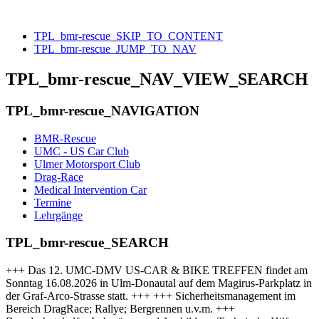
TPL_bmr-rescue_SKIP_TO_CONTENT
TPL_bmr-rescue_JUMP_TO_NAV
TPL_bmr-rescue_NAV_VIEW_SEARCH
TPL_bmr-rescue_NAVIGATION
BMR-Rescue
UMC - US Car Club
Ulmer Motorsport Club
Drag-Race
Medical Intervention Car
Termine
Lehrgänge
TPL_bmr-rescue_SEARCH
+++ Das 12. UMC-DMV US-CAR & BIKE TREFFEN findet am
Sonntag 16.08.2026 in Ulm-Donautal auf dem Magirus-Parkplatz in
der Graf-Arco-Strasse statt. +++ +++ Sicherheitsmanagement im
Bereich DragRace; Rallye; Bergrennen u.v.m. +++