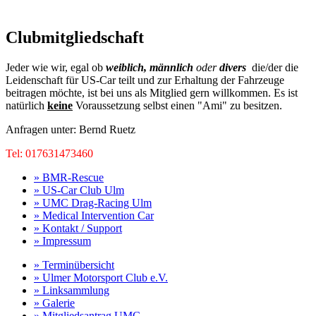
Clubmitgliedschaft
Jeder wie wir, egal ob
weiblich,
männlich
oder
divers
die/der die
Leidenschaft für US-Car teilt und zur Erhaltung der Fahrzeuge
beitragen möchte, ist bei uns als Mitglied gern willkommen. Es ist
natürlich
keine
Voraussetzung selbst einen "Ami" zu besitzen.
Anfragen unter: Bernd Ruetz
Tel: 017631473460
» BMR-Rescue
» US-Car Club Ulm
» UMC Drag-Racing Ulm
» Medical Intervention Car
» Kontakt / Support
» Impressum
» Terminübersicht
» Ulmer Motorsport Club e.V.
» Linksammlung
» Galerie
» Mitgliedsantrag UMC