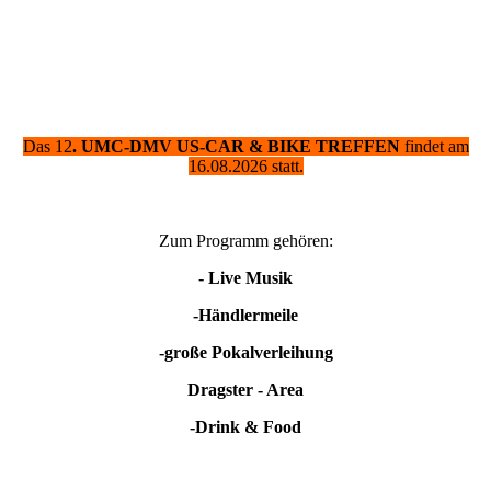
Das 12
. UMC-DMV US-CAR & BIKE TREFFEN
findet am
16.08.2026 statt.
Zum Programm gehören:
- Live Musik
-Händlermeile
-große Pokalverleihung
Dragster - Area
-Drink & Food